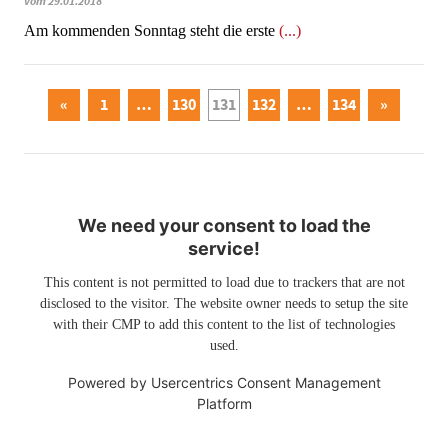
vom 29.01.2018
Am kommenden Sonntag steht die erste
(...)
«
1
…
130
131
132
…
134
»
We need your consent to load the
service!
This content is not permitted to load due to trackers that are not
disclosed to the visitor. The website owner needs to setup the site
with their CMP to add this content to the list of technologies
used.
Powered by
Usercentrics Consent Management
Platform