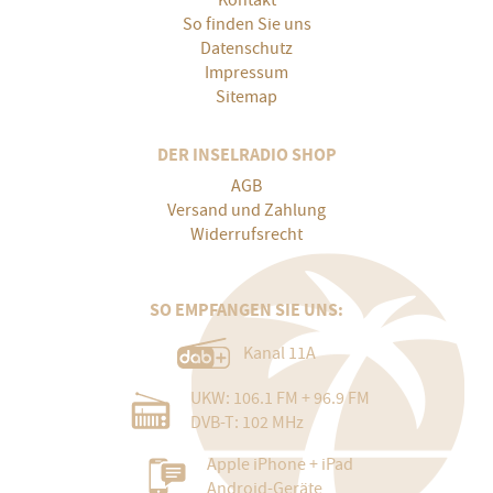
So finden Sie uns
Datenschutz
Impressum
Sitemap
DER INSELRADIO SHOP
AGB
Versand und Zahlung
Widerrufsrecht
SO EMPFANGEN SIE UNS:
Kanal 11A
UKW: 106.1 FM + 96.9 FM
DVB-T: 102 MHz
Apple iPhone + iPad
Android-Geräte