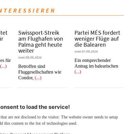
INTERESSIEREN
etet
Swissport-Streik
Partei MÉS fordert
ür
am Flughafen von
weniger Flüge auf
Palma geht heute
die Balearen
weiter
vom 07.08.2026
vom 08.08.2026
es für
Ein entsprechender
e
(...)
Antrag im balearischen
Betroffen sind
(...)
Fluggesellschaften wie
Condor,
(...)
nsent to load the service!
 that are not disclosed to the visitor. The website owner needs to setup
d this content to the list of technologies used.