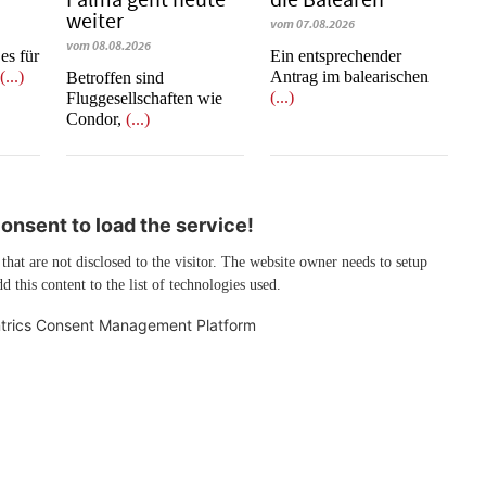
weiter
vom 07.08.2026
vom 08.08.2026
es für
Ein entsprechender
e
(...)
Antrag im balearischen
Betroffen sind
(...)
Fluggesellschaften wie
Condor,
(...)
nsent to load the service!
 that are not disclosed to the visitor. The website owner needs to setup
d this content to the list of technologies used.
trics Consent Management Platform