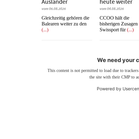
Ausländer
heute weiter
vom 06.08.2026
vom 04.08.2026
Gleichzeitig gehören die
CCOO hält die
Balearen weiter zu den
bisherigen Zusagen
(...)
Swissport für
(...)
We need your co
This content is not permitted to load due to trackers
the site with their CMP to ad
Powered by
Usercen