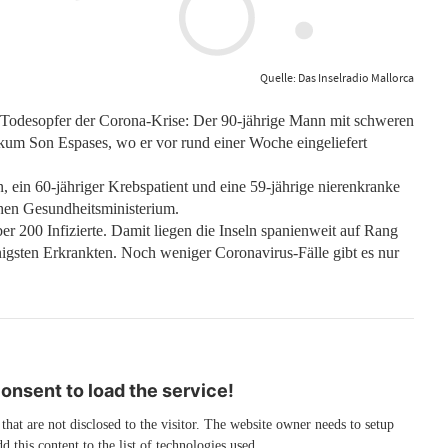
Quelle: Das Inselradio Mallorca
lle Todesopfer der Corona-Krise: Der 90-jährige Mann mit schweren
kum Son Espases, wo er vor rund einer Woche eingeliefert
 ein 60-jähriger Krebspatient und eine 59-jährige nierenkranke
chen Gesundheitsministerium.
ber 200 Infizierte. Damit liegen die Inseln spanienweit auf Rang
gsten Erkrankten. Noch weniger Coronavirus-Fälle gibt es nur
nsent to load the service!
 that are not disclosed to the visitor. The website owner needs to setup
d this content to the list of technologies used.