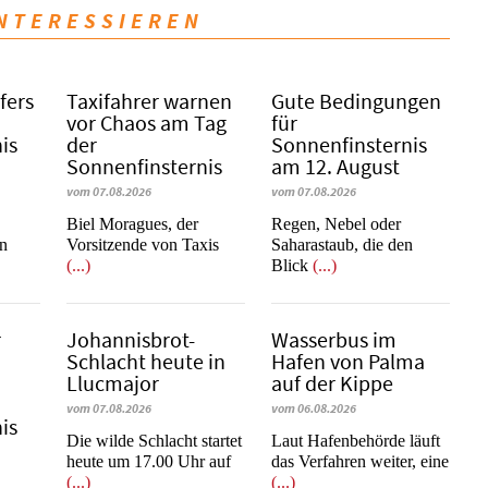
INTERESSIEREN
fers
Taxifahrer warnen
Gute Bedingungen
vor Chaos am Tag
für
is
der
Sonnenfinsternis
Sonnenfinsternis
am 12. August
vom 07.08.2026
vom 07.08.2026
​​​​​​​Biel Moragues, der
Regen, Nebel oder
on
Vorsitzende von Taxis
Saharastaub, die den
(...)
Blick
(...)
r
Johannisbrot-
Wasserbus im
Schlacht heute in
Hafen von Palma
Llucmajor
auf der Kippe
vom 07.08.2026
vom 06.08.2026
is
Die wilde Schlacht startet
Laut Hafenbehörde läuft
heute um 17.00 Uhr auf
das Verfahren weiter, eine
(...)
(...)
e