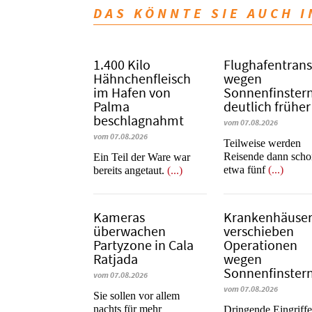
DAS KÖNNTE SIE AUCH 
1.400 Kilo
Flughafentrans
Hähnchenfleisch
wegen
im Hafen von
Sonnenfinstern
Palma
deutlich früher
beschlagnahmt
vom 07.08.2026
vom 07.08.2026
Teilweise werden
Reisende dann sch
​​​​​​​Ein Teil der Ware war
etwa fünf
(...)
bereits angetaut.
(...)
Kameras
Krankenhäuse
überwachen
verschieben
Partyzone in Cala
Operationen
Ratjada
wegen
Sonnenfinstern
vom 07.08.2026
vom 07.08.2026
Sie sollen vor allem
nachts für mehr
Dringende Eingriff