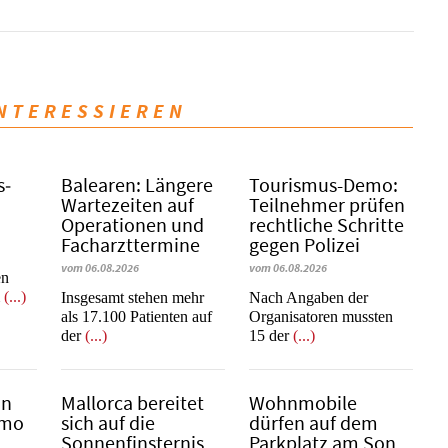
INTERESSIEREN
s­
Balearen: Längere
Tourismus-Demo:
Wartezeiten auf
Teilnehmer prüfen
Operationen und
rechtliche Schritte
Facharzttermine
gegen Polizei
vom 06.08.2026
vom 06.08.2026
en
m
(...)
Insgesamt stehen mehr
Nach Angaben der
als 17.100 Patienten auf
Organisatoren mussten
der
(...)
15 der
(...)
in
Mallorca bereitet
Wohnmobile
emo
sich auf die
dürfen auf dem
Sonnenfinsternis
Parkplatz am Son