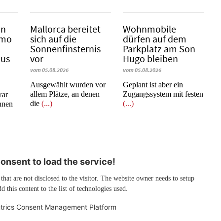
in
Mallorca bereitet
Wohnmobile
emo
sich auf die
dürfen auf dem
Sonnenfinsternis
Parkplatz am Son
mus
vor
Hugo bleiben
vom 05.08.2026
vom 05.08.2026
Ausgewählt wurden vor
Geplant ist aber ein
allem Plätze, an denen
Zugangssystem mit festen
war
die
(...)
(...)
innen
nsent to load the service!
 that are not disclosed to the visitor. The website owner needs to setup
d this content to the list of technologies used.
trics Consent Management Platform