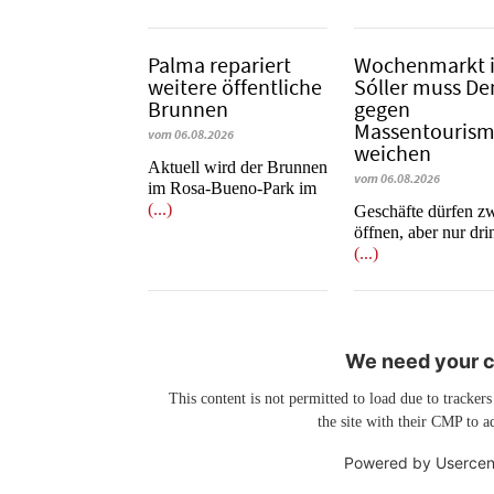
Palma repariert
Wochenmarkt 
weitere öffentliche
Sóller muss D
Brunnen
gegen
Massentouris
vom 06.08.2026
weichen
Aktuell wird der Brunnen
vom 06.08.2026
im Rosa-Bueno-Park im
(...)
Geschäfte dürfen z
öffnen, aber nur dr
(...)
We need your co
This content is not permitted to load due to trackers
the site with their CMP to ad
Powered by
Usercen