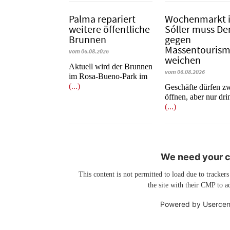
Palma repariert
Wochenmarkt 
weitere öffentliche
Sóller muss D
Brunnen
gegen
Massentouris
vom 06.08.2026
weichen
Aktuell wird der Brunnen
vom 06.08.2026
im Rosa-Bueno-Park im
(...)
Geschäfte dürfen z
öffnen, aber nur dr
(...)
We need your co
This content is not permitted to load due to trackers
the site with their CMP to ad
Powered by
Usercen