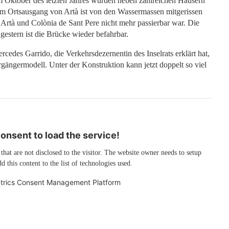
im Oktober des letzten Jahres wurden neben zahlreichen Häusern
am Ortsausgang von Artà ist von den Wassermassen mitgerissen
rtà und Colònia de Sant Pere nicht mehr passierbar war. Die
 gestern ist die Brücke wieder befahrbar.
cedes Garrido, die Verkehrsdezernentin des Inselrats erklärt hat,
orgängermodell. Unter der Konstruktion kann jetzt doppelt so viel
nsent to load the service!
 that are not disclosed to the visitor. The website owner needs to setup
d this content to the list of technologies used.
trics Consent Management Platform