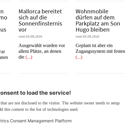
in
Mallorca bereitet
Wohnmobile
emo
sich auf die
dürfen auf dem
Sonnenfinsternis
Parkplatz am Son
mus
vor
Hugo bleiben
vom 05.08.2026
vom 05.08.2026
Ausgewählt wurden vor
Geplant ist aber ein
allem Plätze, an denen
Zugangssystem mit festen
war
die
(...)
(...)
innen
nsent to load the service!
 that are not disclosed to the visitor. The website owner needs to setup
d this content to the list of technologies used.
trics Consent Management Platform