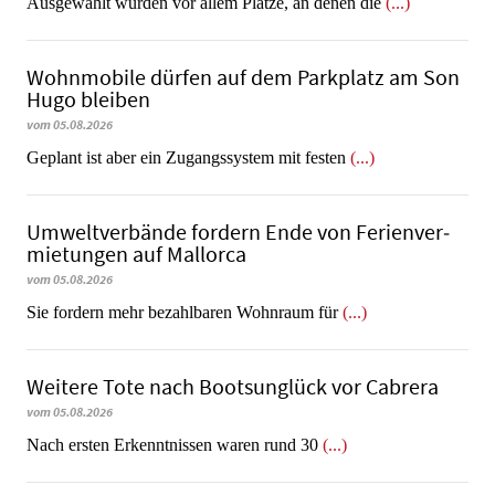
Ausgewählt wurden vor allem Plätze, an denen die
(...)
Wohnmobile dürfen auf dem Parkplatz am Son
Hugo bleiben
vom 05.08.2026
Geplant ist aber ein Zugangssystem mit festen
(...)
Umweltverbände fordern Ende von Fe­ri­en­ver­
mie­tun­gen auf Mallorca
vom 05.08.2026
Sie fordern mehr bezahlbaren Wohnraum für
(...)
Weitere Tote nach Bootsunglück vor Cabrera
vom 05.08.2026
​​​​​​​Nach ersten Erkenntnissen waren rund 30
(...)