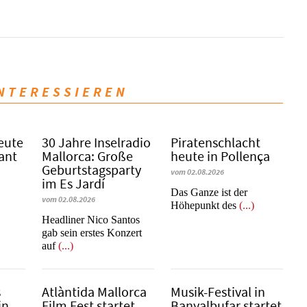
INTERESSIEREN
eute
30 Jahre Inselradio
Piratenschlacht
Sant
Mallorca: Große
heute in Po­llen­ça
Geburtstagsparty
vom 02.08.2026
im Es Jardí
​​​​​​​Das Ganze ist der
vom 02.08.2026
Höhepunkt des
(...)
Headliner Nico Santos
gab sein erstes Konzert
auf
(...)
s
Atlàntida Mallorca
Musik-Festival in
in
Film Fest startet
Ban­yal­bu­far startet