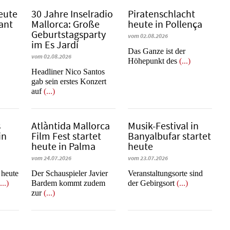
eute
30 Jahre Inselradio
Piratenschlacht
Sant
Mallorca: Große
heute in Po­llen­ça
Geburtstagsparty
vom 02.08.2026
im Es Jardí
​​​​​​​Das Ganze ist der
vom 02.08.2026
Höhepunkt des
(...)
Headliner Nico Santos
gab sein erstes Konzert
auf
(...)
s
Atlàntida Mallorca
Musik-Festival in
in
Film Fest startet
Ban­yal­bu­far startet
heute in Palma
heute
vom 24.07.2026
vom 23.07.2026
t heute
Der Schauspieler Javier
Veranstaltungsorte sind
...)
Bardem kommt zudem
der Gebirgsort
(...)
zur
(...)