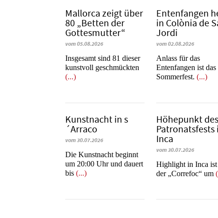
Mallorca zeigt über
Entenfangen h
80 „Betten der
in Colònia de 
Gottesmutter“
Jordi
vom 05.08.2026
vom 02.08.2026
Insgesamt sind 81 dieser
Anlass für das
kunstvoll geschmückten
Entenfangen ist das
(...)
Sommerfest.
(...)
Kunstnacht in s
Höhepunkt de
´Arraco
Patronatsfests 
Inca
vom 30.07.2026
vom 30.07.2026
Die Kunstnacht beginnt
um 20:00 Uhr und dauert
Highlight in Inca is
bis
(...)
der „Correfoc“ um
(