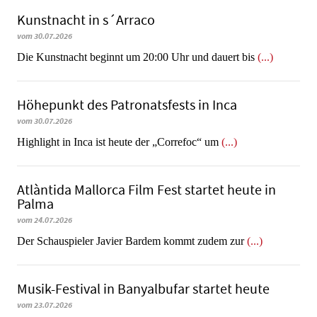
Kunstnacht in s´Arraco
vom 30.07.2026
Die Kunstnacht beginnt um 20:00 Uhr und dauert bis
(...)
Höhepunkt des Patronatsfests in Inca
vom 30.07.2026
Highlight in Inca ist heute der „Correfoc“ um
(...)
Atlàntida Mallorca Film Fest startet heute in
Palma
vom 24.07.2026
Der Schauspieler Javier Bardem kommt zudem zur
(...)
Musik-Festival in Ban­yal­bu­far startet heute
vom 23.07.2026