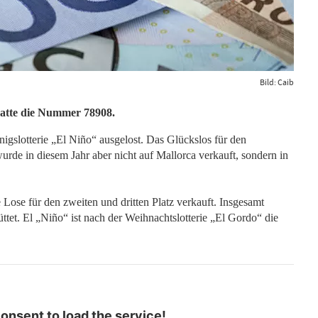
Bild: Caib
hatte die Nummer 78908.
igslotterie „El Niño“ ausgelost. Das Glückslos für den
de in diesem Jahr aber nicht auf Mallorca verkauft, sondern in
Lose für den zweiten und dritten Platz verkauft. Insgesamt
et. El „Niño“ ist nach der Weihnachtslotterie „El Gordo“ die
nsent to load the service!