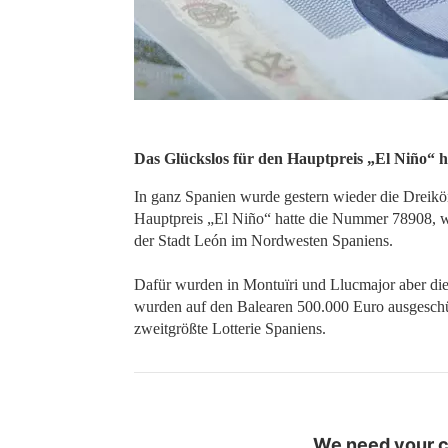
Das Glückslos für den Hauptpreis „El Niño“ 
In ganz Spanien wurde gestern wieder die Dreikön
Hauptpreis „El Niño“ hatte die Nummer 78908, wur
der Stadt León im Nordwesten Spaniens.
Dafür wurden in Montuïri und Llucmajor aber die 
wurden auf den Balearen 500.000 Euro ausgeschütt
zweitgrößte Lotterie Spaniens.
We need your co