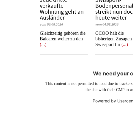
verkaufte
Bodenpersona
Wohnung geht an
streikt nun do
Ausländer
heute weiter
vom 06.08.2026
vom 04.08.2026
Gleichzeitig gehören die
CCOO hält die
Balearen weiter zu den
bisherigen Zusagen
(...)
Swissport für
(...)
We need your co
This content is not permitted to load due to trackers
the site with their CMP to ad
Powered by
Usercen