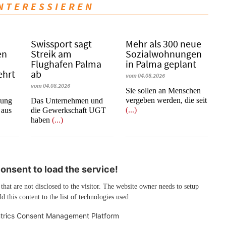
INTERESSIEREN
Swissport sagt
Mehr als 300 neue
en
Streik am
Sozialwohnungen
Flughafen Palma
in Palma geplant
ehrt
ab
vom 04.08.2026
vom 04.08.2026
Sie sollen an Menschen
vergeben werden, die seit
nung
Das Unternehmen und
(...)
 aus
die Gewerkschaft UGT
haben
(...)
nsent to load the service!
 that are not disclosed to the visitor. The website owner needs to setup
d this content to the list of technologies used.
trics Consent Management Platform