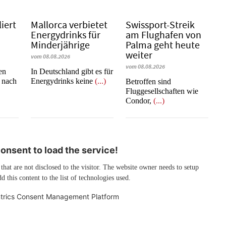
liert
Mallorca verbietet
Swissport-Streik
Energydrinks für
am Flughafen von
Minderjährige
Palma geht heute
weiter
vom 08.08.2026
vom 08.08.2026
en
In Deutschland gibt es für
h nach
Energydrinks keine
(...)
Betroffen sind
Fluggesellschaften wie
Condor,
(...)
nsent to load the service!
 that are not disclosed to the visitor. The website owner needs to setup
d this content to the list of technologies used.
trics Consent Management Platform