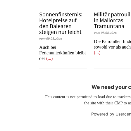
Sonnenfinsternis:
Militär patrouil
Hotelpreise auf
in Mallorcas
den Balearen
Tramuntana
steigen nur leicht
vom 08.08.2026
vom 09.08.2026
Die Patrouillen find
sowohl vor als auc
Auch bei
(...)
Ferienunterkünften bleibt
der
(...)
We need your co
This content is not permitted to load due to trackers
the site with their CMP to ad
Powered by
Usercen