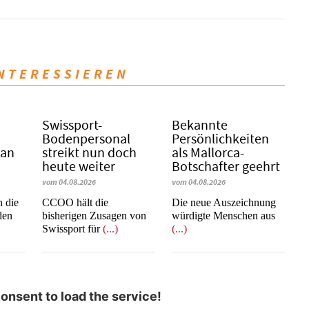
INTERESSIEREN
Swissport-
Bekannte
Bodenpersonal
Persönlichkeiten
 an
streikt nun doch
als Mallorca-
heute weiter
Botschafter geehrt
vom 04.08.2026
vom 04.08.2026
n die
CCOO hält die
Die neue Auszeichnung
den
bisherigen Zusagen von
würdigte Menschen aus
Swissport für
(...)
(...)
nsent to load the service!