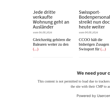
Jede dritte
Swissport-
verkaufte
Bodenpersona
Wohnung geht an
streikt nun do
Ausländer
heute weiter
vom 06.08.2026
vom 04.08.2026
Gleichzeitig gehören die
CCOO hält die
Balearen weiter zu den
bisherigen Zusagen
(...)
Swissport für
(...)
We need your co
This content is not permitted to load due to trackers
the site with their CMP to ad
Powered by
Usercen