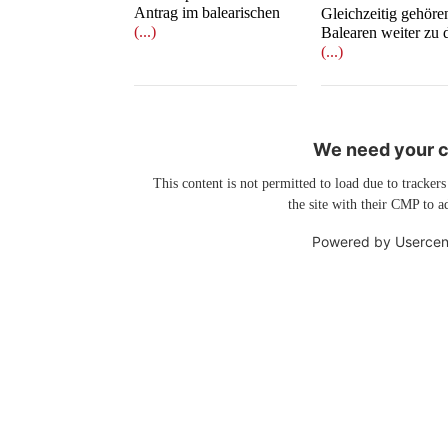
Antrag im balearischen
Gleichzeitig gehöre
(...)
Balearen weiter zu 
(...)
We need your co
This content is not permitted to load due to trackers
the site with their CMP to ad
Powered by
Usercen