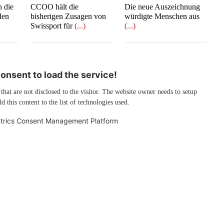
n die
CCOO hält die
Die neue Auszeichnung
den
bisherigen Zusagen von
würdigte Menschen aus
Swissport für
(...)
(...)
nsent to load the service!
 that are not disclosed to the visitor. The website owner needs to setup
d this content to the list of technologies used.
trics Consent Management Platform