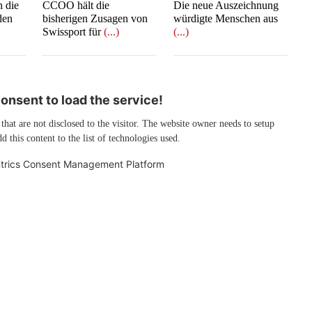
n die
CCOO hält die
Die neue Auszeichnung
den
bisherigen Zusagen von
würdigte Menschen aus
Swissport für
(...)
(...)
nsent to load the service!
 that are not disclosed to the visitor. The website owner needs to setup
d this content to the list of technologies used.
trics Consent Management Platform