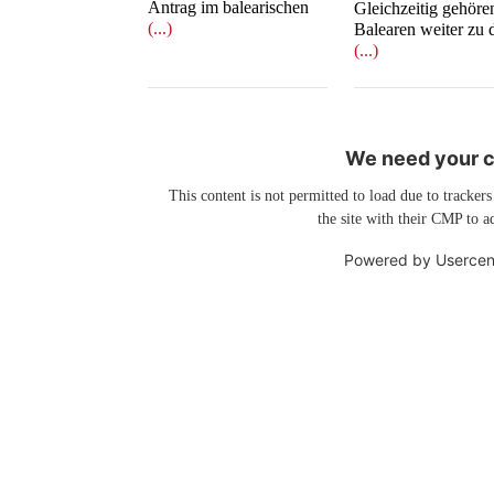
Antrag im balearischen
Gleichzeitig gehöre
(...)
Balearen weiter zu 
(...)
We need your co
This content is not permitted to load due to trackers
the site with their CMP to ad
Powered by
Usercen