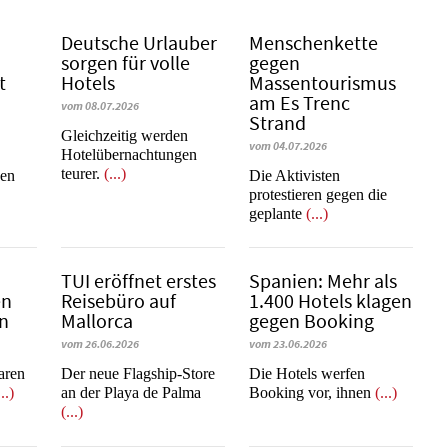
Deutsche Urlauber
Menschenkette
sorgen für volle
gegen
t
Hotels
Massentourismus
am Es Trenc
vom 08.07.2026
Strand
Gleichzeitig werden
vom 04.07.2026
Hotelübernachtungen
teurer.
(...)
nen
Die Aktivisten
protestieren gegen die
geplante
(...)
b
TUI eröffnet erstes
Spanien: Mehr als
en
Reisebüro auf
1.400 Hotels klagen
en
Mallorca
gegen Booking
vom 26.06.2026
vom 23.06.2026
learen
Der neue Flagship-Store
​​​​​​​Die Hotels werfen
...)
an der Playa de Palma
Booking vor, ihnen
(...)
(...)