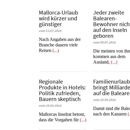
Mallorca-Urlaub
Jeder zweite
wird kürzer und
Balearen-
günstiger
Bewohner nich
auf den Inseln
vom 13.07.2026
geboren
Nach Angaben aus der
vom 09.07.2026
Branche dauern viele
Reisen
(...)
Die meisten von ih
kommen aus dem
Ausland,
(...)
Regionale
Familienurlau
Produkte in Hotels:
bringt Milliard
Politik zufrieden,
auf die Balear
Bauern skeptisch
vom 29.06.2026
vom 29.06.2026
​​​​​​​Damit sind die Ba
nach den Kanaren
(
Mallorcas Inselrat betont,
dass die Vorgaben für
(...)