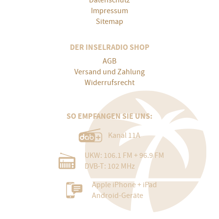
Datenschutz
Impressum
Sitemap
DER INSELRADIO SHOP
AGB
Versand und Zahlung
Widerrufsrecht
SO EMPFANGEN SIE UNS:
Kanal 11A
UKW: 106.1 FM + 96.9 FM
DVB-T: 102 MHz
Apple iPhone + iPad
Android-Geräte