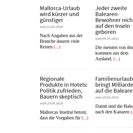
Mallorca-Urlaub
Jeder zweite
wird kürzer und
Balearen-
günstiger
Bewohner nich
auf den Inseln
vom 13.07.2026
geboren
Nach Angaben aus der
vom 09.07.2026
Branche dauern viele
Reisen
(...)
Die meisten von ih
kommen aus dem
Ausland,
(...)
Regionale
Familienurlau
Produkte in Hotels:
bringt Milliard
Politik zufrieden,
auf die Balear
Bauern skeptisch
vom 29.06.2026
vom 29.06.2026
​​​​​​​Damit sind die Ba
nach den Kanaren
(
Mallorcas Inselrat betont,
dass die Vorgaben für
(...)