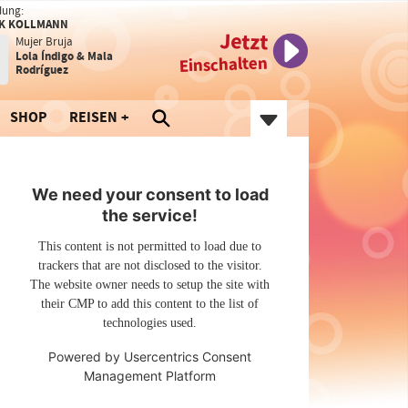
dung:
K KOLLMANN
Jetzt
Mujer Bruja
Lola Índigo & Mala
Einschalten
Rodríguez
SHOP
REISEN
We need your consent to load
the service!
This content is not permitted to load due to
trackers that are not disclosed to the visitor.
The website owner needs to setup the site with
their CMP to add this content to the list of
technologies used.
Powered by
Usercentrics Consent
Management Platform