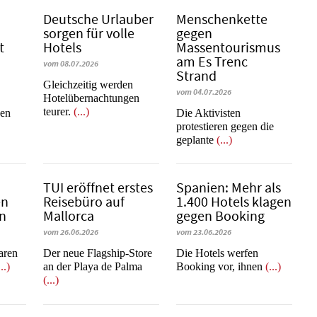
Deutsche Urlauber
Menschenkette
sorgen für volle
gegen
t
Hotels
Massentourismus
am Es Trenc
vom 08.07.2026
Strand
Gleichzeitig werden
vom 04.07.2026
Hotelübernachtungen
teurer.
(...)
nen
Die Aktivisten
protestieren gegen die
geplante
(...)
b
TUI eröffnet erstes
Spanien: Mehr als
en
Reisebüro auf
1.400 Hotels klagen
en
Mallorca
gegen Booking
vom 26.06.2026
vom 23.06.2026
learen
Der neue Flagship-Store
​​​​​​​Die Hotels werfen
...)
an der Playa de Palma
Booking vor, ihnen
(...)
(...)