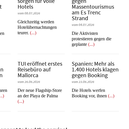
sorgen für volle
gegen
t
Hotels
Massentourismus
am Es Trenc
vom 08.07.2026
Strand
Gleichzeitig werden
vom 04.07.2026
Hotelübernachtungen
teurer.
(...)
nen
Die Aktivisten
protestieren gegen die
geplante
(...)
b
TUI eröffnet erstes
Spanien: Mehr als
en
Reisebüro auf
1.400 Hotels klagen
en
Mallorca
gegen Booking
vom 26.06.2026
vom 23.06.2026
learen
Der neue Flagship-Store
​​​​​​​Die Hotels werfen
...)
an der Playa de Palma
Booking vor, ihnen
(...)
(...)