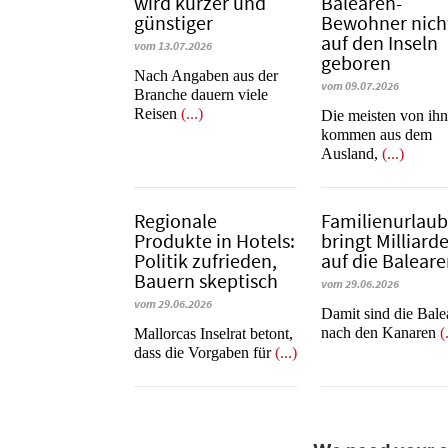
wird kürzer und
Balearen-
günstiger
Bewohner nich
auf den Inseln
vom 13.07.2026
geboren
Nach Angaben aus der
vom 09.07.2026
Branche dauern viele
Reisen
(...)
Die meisten von ih
kommen aus dem
Ausland,
(...)
Regionale
Familienurlau
Produkte in Hotels:
bringt Milliard
Politik zufrieden,
auf die Balear
Bauern skeptisch
vom 29.06.2026
vom 29.06.2026
​​​​​​​Damit sind die Ba
nach den Kanaren
(
Mallorcas Inselrat betont,
dass die Vorgaben für
(...)