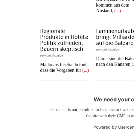
kommen aus dem
Ausland,
(...)
Regionale
Familienurlau
Produkte in Hotels:
bringt Milliard
Politik zufrieden,
auf die Balear
Bauern skeptisch
vom 29.06.2026
vom 29.06.2026
​​​​​​​Damit sind die Ba
nach den Kanaren
(
Mallorcas Inselrat betont,
dass die Vorgaben für
(...)
We need your co
This content is not permitted to load due to trackers
the site with their CMP to ad
Powered by
Usercen