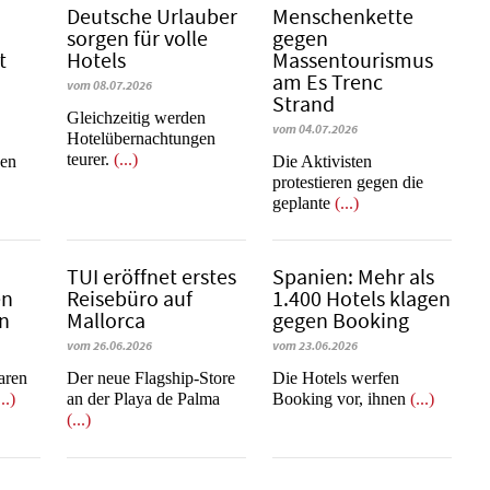
Deutsche Urlauber
Menschenkette
sorgen für volle
gegen
t
Hotels
Massentourismus
am Es Trenc
vom 08.07.2026
Strand
Gleichzeitig werden
vom 04.07.2026
Hotelübernachtungen
teurer.
(...)
nen
Die Aktivisten
protestieren gegen die
geplante
(...)
b
TUI eröffnet erstes
Spanien: Mehr als
en
Reisebüro auf
1.400 Hotels klagen
en
Mallorca
gegen Booking
vom 26.06.2026
vom 23.06.2026
learen
Der neue Flagship-Store
​​​​​​​Die Hotels werfen
...)
an der Playa de Palma
Booking vor, ihnen
(...)
(...)