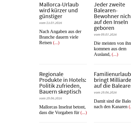
Mallorca-Urlaub
Jeder zweite
wird kürzer und
Balearen-
günstiger
Bewohner nich
auf den Inseln
vom 13.07.2026
geboren
Nach Angaben aus der
vom 09.07.2026
Branche dauern viele
Reisen
(...)
Die meisten von ih
kommen aus dem
Ausland,
(...)
Regionale
Familienurlau
Produkte in Hotels:
bringt Milliard
Politik zufrieden,
auf die Balear
Bauern skeptisch
vom 29.06.2026
vom 29.06.2026
​​​​​​​Damit sind die Ba
nach den Kanaren
(
Mallorcas Inselrat betont,
dass die Vorgaben für
(...)