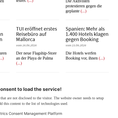
teurer.
(...)
nen
Die Aktivisten
protestieren gegen die
geplante
(...)
b
TUI eröffnet erstes
Spanien: Mehr als
en
Reisebüro auf
1.400 Hotels klagen
en
Mallorca
gegen Booking
vom 26.06.2026
vom 23.06.2026
learen
Der neue Flagship-Store
​​​​​​​Die Hotels werfen
...)
an der Playa de Palma
Booking vor, ihnen
(...)
(...)
nsent to load the service!
 that are not disclosed to the visitor. The website owner needs to setup
d this content to the list of technologies used.
trics Consent Management Platform