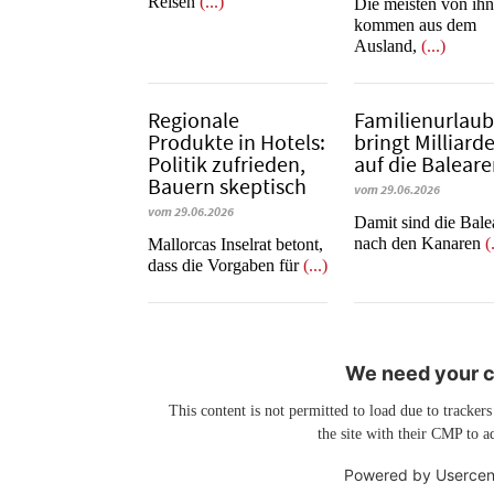
Reisen
(...)
Die meisten von ih
kommen aus dem
Ausland,
(...)
Regionale
Familienurlau
Produkte in Hotels:
bringt Milliard
Politik zufrieden,
auf die Balear
Bauern skeptisch
vom 29.06.2026
vom 29.06.2026
​​​​​​​Damit sind die Ba
nach den Kanaren
(
Mallorcas Inselrat betont,
dass die Vorgaben für
(...)
We need your co
This content is not permitted to load due to trackers
the site with their CMP to ad
Powered by
Usercen