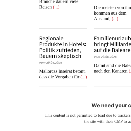
Branche dauern viele
Reisen
(...)
Die meisten von ih
kommen aus dem
Ausland,
(...)
Regionale
Familienurlau
Produkte in Hotels:
bringt Milliard
Politik zufrieden,
auf die Balear
Bauern skeptisch
vom 29.06.2026
vom 29.06.2026
​​​​​​​Damit sind die Ba
nach den Kanaren
(
Mallorcas Inselrat betont,
dass die Vorgaben für
(...)
We need your co
This content is not permitted to load due to trackers
the site with their CMP to ad