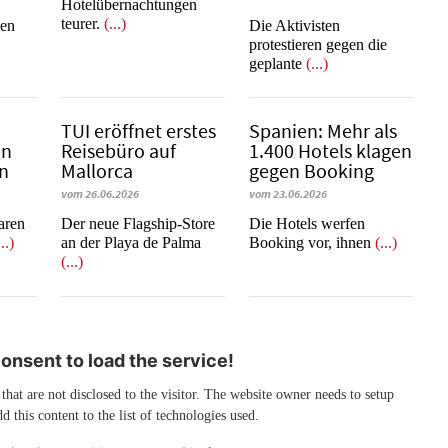
Hotelübernachtungen
teurer.
(...)
nen
Die Aktivisten
protestieren gegen die
geplante
(...)
b
TUI eröffnet erstes
Spanien: Mehr als
en
Reisebüro auf
1.400 Hotels klagen
en
Mallorca
gegen Booking
vom 26.06.2026
vom 23.06.2026
learen
Der neue Flagship-Store
​​​​​​​Die Hotels werfen
...)
an der Playa de Palma
Booking vor, ihnen
(...)
(...)
nsent to load the service!
 that are not disclosed to the visitor. The website owner needs to setup
d this content to the list of technologies used.