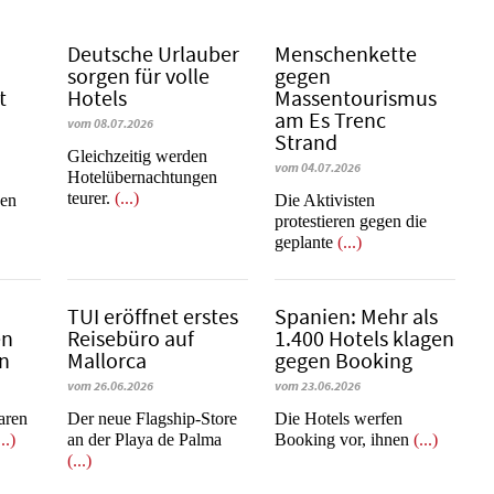
Deutsche Urlauber
Menschenkette
sorgen für volle
gegen
t
Hotels
Massentourismus
am Es Trenc
vom 08.07.2026
Strand
Gleichzeitig werden
vom 04.07.2026
Hotelübernachtungen
teurer.
(...)
nen
Die Aktivisten
protestieren gegen die
geplante
(...)
b
TUI eröffnet erstes
Spanien: Mehr als
en
Reisebüro auf
1.400 Hotels klagen
en
Mallorca
gegen Booking
vom 26.06.2026
vom 23.06.2026
learen
Der neue Flagship-Store
​​​​​​​Die Hotels werfen
...)
an der Playa de Palma
Booking vor, ihnen
(...)
(...)