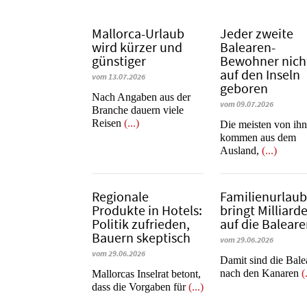
Mallorca-Urlaub
Jeder zweite
wird kürzer und
Balearen-
günstiger
Bewohner nich
auf den Inseln
vom 13.07.2026
geboren
Nach Angaben aus der
vom 09.07.2026
Branche dauern viele
Reisen
(...)
Die meisten von ih
kommen aus dem
Ausland,
(...)
Regionale
Familienurlau
Produkte in Hotels:
bringt Milliard
Politik zufrieden,
auf die Balear
Bauern skeptisch
vom 29.06.2026
vom 29.06.2026
​​​​​​​Damit sind die Ba
nach den Kanaren
(
Mallorcas Inselrat betont,
dass die Vorgaben für
(...)