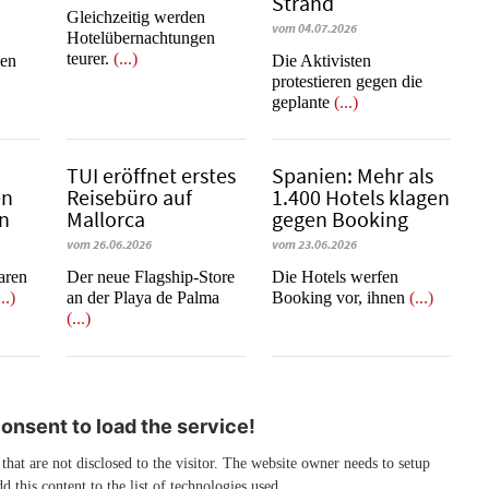
Strand
Gleichzeitig werden
vom 04.07.2026
Hotelübernachtungen
teurer.
(...)
nen
Die Aktivisten
protestieren gegen die
geplante
(...)
b
TUI eröffnet erstes
Spanien: Mehr als
en
Reisebüro auf
1.400 Hotels klagen
en
Mallorca
gegen Booking
vom 26.06.2026
vom 23.06.2026
learen
Der neue Flagship-Store
​​​​​​​Die Hotels werfen
...)
an der Playa de Palma
Booking vor, ihnen
(...)
(...)
nsent to load the service!
 that are not disclosed to the visitor. The website owner needs to setup
d this content to the list of technologies used.