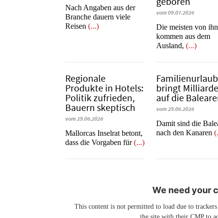
geboren
Nach Angaben aus der
vom 09.07.2026
Branche dauern viele
Reisen
(...)
Die meisten von ih
kommen aus dem
Ausland,
(...)
Regionale
Familienurlau
Produkte in Hotels:
bringt Milliard
Politik zufrieden,
auf die Balear
Bauern skeptisch
vom 29.06.2026
vom 29.06.2026
​​​​​​​Damit sind die Ba
nach den Kanaren
(
Mallorcas Inselrat betont,
dass die Vorgaben für
(...)
We need your co
This content is not permitted to load due to trackers
the site with their CMP to ad