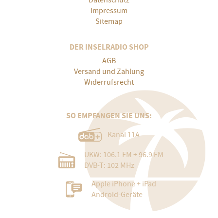
Datenschutz
Impressum
Sitemap
DER INSELRADIO SHOP
AGB
Versand und Zahlung
Widerrufsrecht
SO EMPFANGEN SIE UNS:
Kanal 11A
UKW: 106.1 FM + 96.9 FM
DVB-T: 102 MHz
Apple iPhone + iPad
Android-Geräte