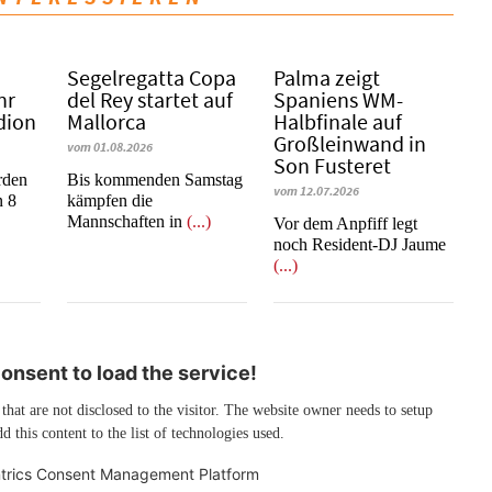
Segelregatta Copa
Palma zeigt
hr
del Rey startet auf
Spaniens WM-
dion
Mallorca
Halbfinale auf
Großleinwand in
vom 01.08.2026
Son Fusteret
rden
Bis kommenden Samstag
vom 12.07.2026
n 8
kämpfen die
Mannschaften in
(...)
​​​​​​​Vor dem Anpfiff legt
noch Resident-DJ Jaume
(...)
nsent to load the service!
 that are not disclosed to the visitor. The website owner needs to setup
d this content to the list of technologies used.
trics Consent Management Platform