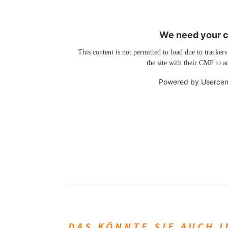
We need your co
This content is not permitted to load due to trackers
the site with their CMP to ad
Powered by
Usercen
DAS KÖNNTE SIE AUCH 