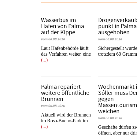
Wasserbus im
Dro­gen­ver­kauf
Hafen von Palma
punkt in Palma
auf der Kippe
ausgehoben
vom 06.08.2026
vom 06.08.2026
Laut Hafenbehörde läuft
​​​​​​​Sichergestellt wurd
das Verfahren weiter, eine
trotzdem 60 Gram
(...)
Palma repariert
Wochenmarkt 
weitere öffentliche
Sóller muss D
Brunnen
gegen
Massentouris
vom 06.08.2026
weichen
Aktuell wird der Brunnen
vom 06.08.2026
im Rosa-Bueno-Park im
(...)
Geschäfte dürfen z
öffnen, aber nur dr