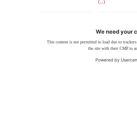
(...)
We need your co
This content is not permitted to load due to trackers
the site with their CMP to ad
Powered by
Usercen