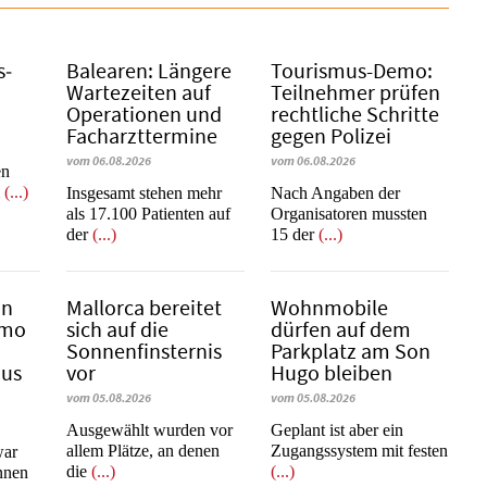
s­
Balearen: Längere
Tourismus-Demo:
Wartezeiten auf
Teilnehmer prüfen
Operationen und
rechtliche Schritte
Facharzttermine
gegen Polizei
vom 06.08.2026
vom 06.08.2026
en
m
(...)
Insgesamt stehen mehr
Nach Angaben der
als 17.100 Patienten auf
Organisatoren mussten
der
(...)
15 der
(...)
in
Mallorca bereitet
Wohnmobile
emo
sich auf die
dürfen auf dem
Sonnenfinsternis
Parkplatz am Son
mus
vor
Hugo bleiben
vom 05.08.2026
vom 05.08.2026
Ausgewählt wurden vor
Geplant ist aber ein
allem Plätze, an denen
Zugangssystem mit festen
war
die
(...)
(...)
innen