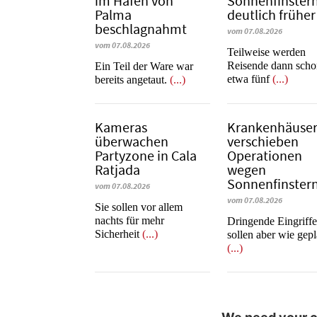
im Hafen von
Sonnenfinstern
Palma
deutlich früher
beschlagnahmt
vom 07.08.2026
vom 07.08.2026
Teilweise werden
Reisende dann sch
​​​​​​​Ein Teil der Ware war
etwa fünf
(...)
bereits angetaut.
(...)
Kameras
Krankenhäuse
überwachen
verschieben
Partyzone in Cala
Operationen
Ratjada
wegen
Sonnenfinstern
vom 07.08.2026
vom 07.08.2026
Sie sollen vor allem
nachts für mehr
Dringende Eingriff
Sicherheit
(...)
sollen aber wie gepl
(...)