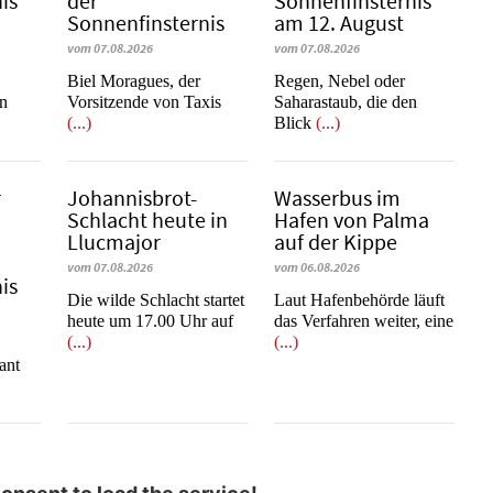
is
der
Sonnenfinsternis
Sonnenfinsternis
am 12. August
vom 07.08.2026
vom 07.08.2026
​​​​​​​Biel Moragues, der
Regen, Nebel oder
on
Vorsitzende von Taxis
Saharastaub, die den
(...)
Blick
(...)
r
Johannisbrot-
Wasserbus im
Schlacht heute in
Hafen von Palma
Llucmajor
auf der Kippe
vom 07.08.2026
vom 06.08.2026
is
Die wilde Schlacht startet
Laut Hafenbehörde läuft
heute um 17.00 Uhr auf
das Verfahren weiter, eine
(...)
(...)
e
ant