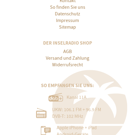
Kontakt
So finden Sie uns
Datenschutz
Impressum
Sitemap
DER INSELRADIO SHOP
AGB
Versand und Zahlung
Widerrufsrecht
SO EMPFANGEN SIE UNS:
Kanal 11A
UKW: 106.1 FM + 96.9 FM
DVB-T: 102 MHz
Apple iPhone + iPad
Android-Geräte