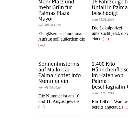
Mehr Platz und
16 Fahrzeuge b
mehr Grün für
Unfall in Palma
Palmas Plaza
beschädigt
Mayor
vom 08.08.2026
vom 08.08.2026
Die Lokalpolizei
untersucht jetzt, ob
Ein gläserner Panorama-
einen
(...)
Aufzug soll außerdem die
(...)
Sonnenfinsternis
1.400 Kilo
auf Mallorca:
Hähnchenfleis
Palma richtet Info-
im Hafen von
Nummer ein
Palma
beschlagnahm
vom 08.08.2026
vom 07.08.2026
Die Nummer ist am 10.
und 11. August jeweils
​​​​​​​Ein Teil der Ware 
(...)
bereits angetaut.
(...