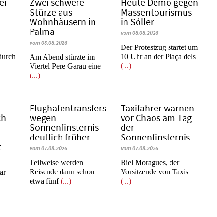
ei
Zwei schwere
Heute Demo gegen
Stürze aus
Massentourismus
Wohnhäusern in
in Sóller
Palma
vom 08.08.2026
vom 08.08.2026
Der Protestzug startet um
 durch
10 Uhr an der Plaça dels
Am Abend stürzte im
(...)
Viertel Pere Garau eine
(...)
Flughafentransfers
Taxifahrer warnen
ch
wegen
vor Chaos am Tag
Sonnenfinsternis
der
deutlich früher
Sonnenfinsternis
t
vom 07.08.2026
vom 07.08.2026
Teilweise werden
​​​​​​​Biel Moragues, der
Reisende dann schon
Vorsitzende von Taxis
war
etwa fünf
(...)
(...)
)