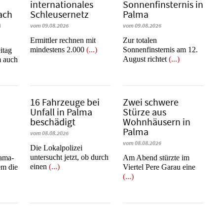
internationales
Sonnenfinsternis in
ach
Schleusernetz
Palma
n
vom 09.08.2026
vom 09.08.2026
Ermittler rechnen mit
Zur totalen
mindestens 2.000
(...)
Sonnenfinsternis am 12.
itag
August richtet
(...)
m auch
16 Fahrzeuge bei
Zwei schwere
Unfall in Palma
Stürze aus
beschädigt
Wohnhäusern in
Palma
vom 08.08.2026
vom 08.08.2026
Die Lokalpolizei
untersucht jetzt, ob durch
rama-
Am Abend stürzte im
einen
(...)
em die
Viertel Pere Garau eine
(...)