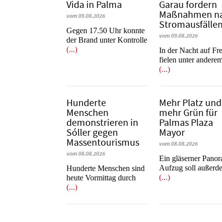
Vida in Palma
Garau fordern
Maßnahmen n
vom 09.08.2026
Stromausfälle
Gegen 17.50 Uhr konnte
vom 09.08.2026
der Brand unter Kontrolle
(...)
In der Nacht auf Fre
fielen unter andere
(...)
Hunderte
Mehr Platz und
Menschen
mehr Grün für
demonstrieren in
Palmas Plaza
Sóller gegen
Mayor
Massentourismus
vom 08.08.2026
vom 08.08.2026
Ein gläserner Pano
Aufzug soll außerd
Hunderte Menschen sind
(...)
heute Vormittag durch
(...)