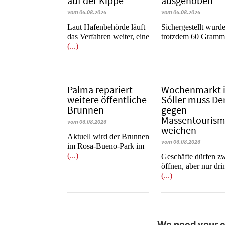
auf der Kippe
ausgehoben
vom 06.08.2026
vom 06.08.2026
Laut Hafenbehörde läuft
​​​​​​​Sichergestellt wurd
das Verfahren weiter, eine
trotzdem 60 Gram
(...)
Palma repariert
Wochenmarkt 
weitere öffentliche
Sóller muss D
Brunnen
gegen
Massentouris
vom 06.08.2026
weichen
Aktuell wird der Brunnen
vom 06.08.2026
im Rosa-Bueno-Park im
(...)
Geschäfte dürfen z
öffnen, aber nur dr
(...)
We need your co