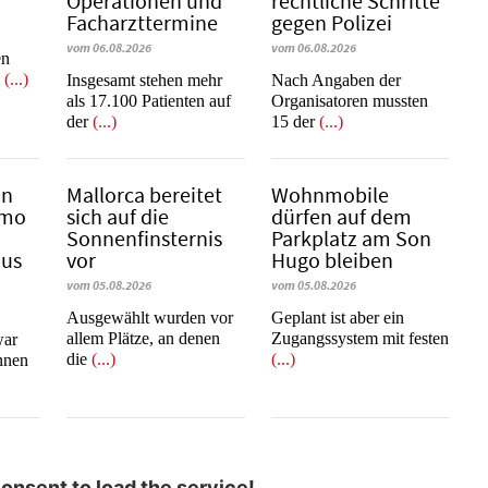
Operationen und
rechtliche Schritte
Facharzttermine
gegen Polizei
vom 06.08.2026
vom 06.08.2026
en
m
(...)
Insgesamt stehen mehr
Nach Angaben der
als 17.100 Patienten auf
Organisatoren mussten
der
(...)
15 der
(...)
in
Mallorca bereitet
Wohnmobile
emo
sich auf die
dürfen auf dem
Sonnenfinsternis
Parkplatz am Son
mus
vor
Hugo bleiben
vom 05.08.2026
vom 05.08.2026
Ausgewählt wurden vor
Geplant ist aber ein
allem Plätze, an denen
Zugangssystem mit festen
war
die
(...)
(...)
innen
nsent to load the service!