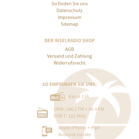
So finden Sie uns
Datenschutz
Impressum
Sitemap
DER INSELRADIO SHOP
AGB
Versand und Zahlung
Widerrufsrecht
SO EMPFANGEN SIE UNS:
Kanal 11A
UKW: 106.1 FM + 96.9 FM
DVB-T: 102 MHz
Apple iPhone + iPad
Android-Geräte