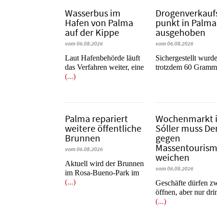
Wasserbus im
Dro­gen­ver­kauf
Hafen von Palma
punkt in Palma
auf der Kippe
ausgehoben
vom 06.08.2026
vom 06.08.2026
Laut Hafenbehörde läuft
​​​​​​​Sichergestellt wurd
das Verfahren weiter, eine
trotzdem 60 Gram
(...)
Palma repariert
Wochenmarkt 
weitere öffentliche
Sóller muss D
Brunnen
gegen
Massentouris
vom 06.08.2026
weichen
Aktuell wird der Brunnen
vom 06.08.2026
im Rosa-Bueno-Park im
(...)
Geschäfte dürfen z
öffnen, aber nur dr
(...)