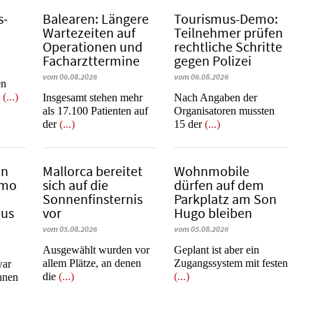
s­
Balearen: Längere
Tourismus-Demo:
Wartezeiten auf
Teilnehmer prüfen
Operationen und
rechtliche Schritte
Facharzttermine
gegen Polizei
vom 06.08.2026
vom 06.08.2026
en
m
(...)
Insgesamt stehen mehr
Nach Angaben der
als 17.100 Patienten auf
Organisatoren mussten
der
(...)
15 der
(...)
in
Mallorca bereitet
Wohnmobile
emo
sich auf die
dürfen auf dem
Sonnenfinsternis
Parkplatz am Son
mus
vor
Hugo bleiben
vom 05.08.2026
vom 05.08.2026
Ausgewählt wurden vor
Geplant ist aber ein
allem Plätze, an denen
Zugangssystem mit festen
war
die
(...)
(...)
innen