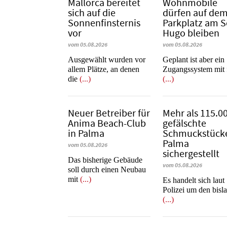
Mallorca bereitet
Wohnmobile
sich auf die
dürfen auf de
Sonnenfinsternis
Parkplatz am 
vor
Hugo bleiben
vom 05.08.2026
vom 05.08.2026
Ausgewählt wurden vor
Geplant ist aber ein
allem Plätze, an denen
Zugangssystem mit 
die
(...)
(...)
Neuer Betreiber für
Mehr als 115.0
Anima Beach-Club
gefälschte
in Palma
Schmuckstücke
Palma
vom 05.08.2026
sichergestellt
Das bisherige Gebäude
vom 05.08.2026
soll durch einen Neubau
mit
(...)
Es handelt sich laut
Polizei um den bisl
(...)