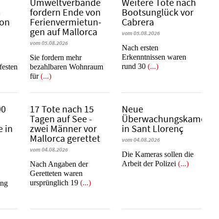
Umweltverbände
Weitere Tote nach
m
fordern Ende von
Bootsunglück vor
Son
Fe­ri­en­ver­mie­tun­
Cabrera
gen auf Mallorca
vom 05.08.2026
vom 05.08.2026
​​​​​​​Nach ersten
Erkenntnissen waren
Sie fordern mehr
rund 30
(...)
festen
bezahlbaren Wohnraum
für
(...)
00
17 Tote nach 15
Neue
Tagen auf See -
Überwachungskameras
 in
zwei Männer vor
in Sant Llorenç
Mallorca gerettet
vom 04.08.2026
vom 04.08.2026
​​​​​​​Die Kameras sollen die
Arbeit der Polizei
(...)
Nach Angaben der
Geretteten waren
ursprünglich 19
(...)
ang