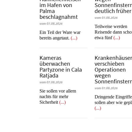
im Hafen von
Sonnenfinstern
Palma
deutlich früher
beschlagnahmt
vom 07.08.2026
vom 07.08.2026
Teilweise werden
Reisende dann sch
​​​​​​​Ein Teil der Ware war
etwa fünf
(...)
bereits angetaut.
(...)
Kameras
Krankenhäuse
überwachen
verschieben
Partyzone in Cala
Operationen
Ratjada
wegen
Sonnenfinstern
vom 07.08.2026
vom 07.08.2026
Sie sollen vor allem
nachts für mehr
Dringende Eingriff
Sicherheit
(...)
sollen aber wie gepl
(...)