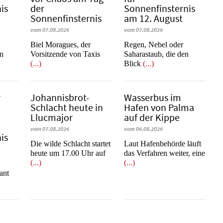
is
der
Sonnenfinsternis
Sonnenfinsternis
am 12. August
vom 07.08.2026
vom 07.08.2026
​​​​​​​Biel Moragues, der
Regen, Nebel oder
on
Vorsitzende von Taxis
Saharastaub, die den
(...)
Blick
(...)
r
Johannisbrot-
Wasserbus im
Schlacht heute in
Hafen von Palma
Llucmajor
auf der Kippe
vom 07.08.2026
vom 06.08.2026
is
Die wilde Schlacht startet
Laut Hafenbehörde läuft
heute um 17.00 Uhr auf
das Verfahren weiter, eine
(...)
(...)
e
ant