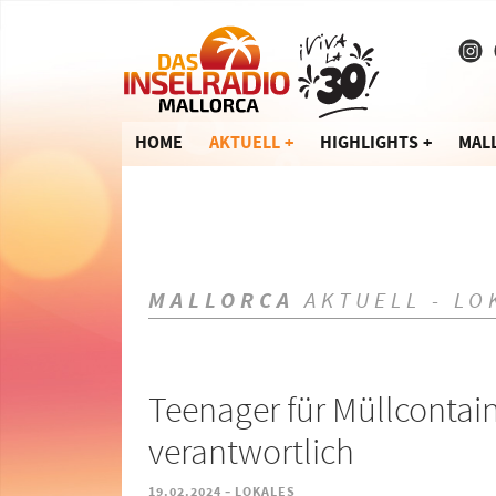
HOME
AKTUELL
HIGHLIGHTS
MAL
MALLORCA
AKTUELL - LO
Teenager für Müllcontai
verantwortlich
-
19.02.2024
LOKALES