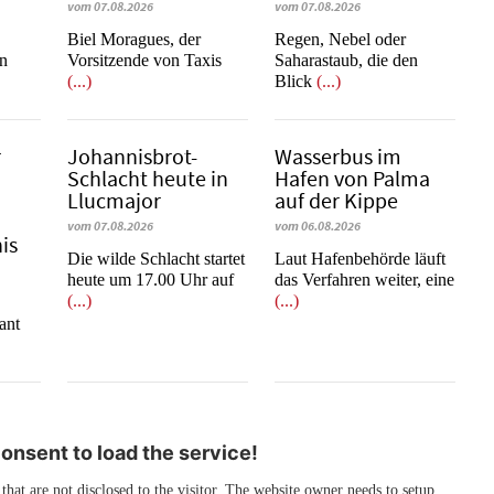
vom 07.08.2026
vom 07.08.2026
​​​​​​​Biel Moragues, der
Regen, Nebel oder
on
Vorsitzende von Taxis
Saharastaub, die den
(...)
Blick
(...)
r
Johannisbrot-
Wasserbus im
Schlacht heute in
Hafen von Palma
Llucmajor
auf der Kippe
vom 07.08.2026
vom 06.08.2026
is
Die wilde Schlacht startet
Laut Hafenbehörde läuft
heute um 17.00 Uhr auf
das Verfahren weiter, eine
(...)
(...)
e
ant
nsent to load the service!
 that are not disclosed to the visitor. The website owner needs to setup