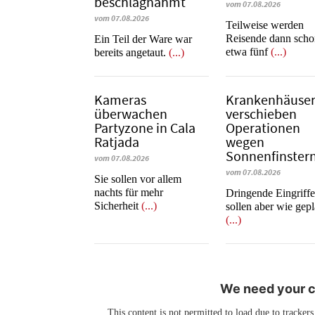
beschlagnahmt
vom 07.08.2026
vom 07.08.2026
Teilweise werden
Reisende dann sch
​​​​​​​Ein Teil der Ware war
etwa fünf
(...)
bereits angetaut.
(...)
Kameras
Krankenhäuse
überwachen
verschieben
Partyzone in Cala
Operationen
Ratjada
wegen
Sonnenfinstern
vom 07.08.2026
vom 07.08.2026
Sie sollen vor allem
nachts für mehr
Dringende Eingriff
Sicherheit
(...)
sollen aber wie gepl
(...)
We need your co
This content is not permitted to load due to trackers