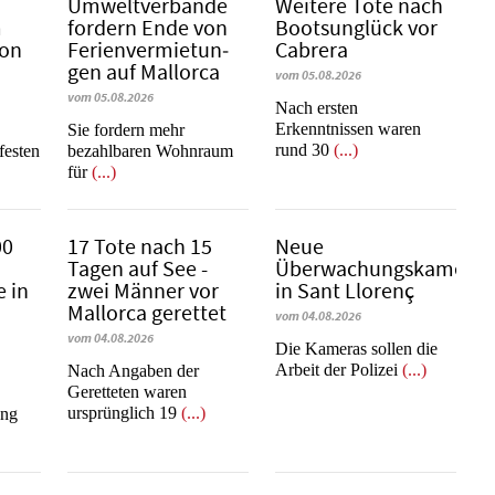
Umweltverbände
Weitere Tote nach
m
fordern Ende von
Bootsunglück vor
Son
Fe­ri­en­ver­mie­tun­
Cabrera
gen auf Mallorca
vom 05.08.2026
vom 05.08.2026
​​​​​​​Nach ersten
Erkenntnissen waren
Sie fordern mehr
rund 30
(...)
festen
bezahlbaren Wohnraum
für
(...)
00
17 Tote nach 15
Neue
Tagen auf See -
Überwachungskameras
 in
zwei Männer vor
in Sant Llorenç
Mallorca gerettet
vom 04.08.2026
vom 04.08.2026
​​​​​​​Die Kameras sollen die
Arbeit der Polizei
(...)
Nach Angaben der
Geretteten waren
ursprünglich 19
(...)
ang