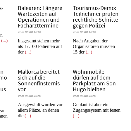
s­
Balearen: Längere
Tourismus-Demo:
Wartezeiten auf
Teilnehmer prüfen
Operationen und
rechtliche Schritte
Facharzttermine
gegen Polizei
vom 06.08.2026
vom 06.08.2026
en
m
(...)
Insgesamt stehen mehr
Nach Angaben der
als 17.100 Patienten auf
Organisatoren mussten
der
(...)
15 der
(...)
in
Mallorca bereitet
Wohnmobile
emo
sich auf die
dürfen auf dem
Sonnenfinsternis
Parkplatz am Son
mus
vor
Hugo bleiben
vom 05.08.2026
vom 05.08.2026
Ausgewählt wurden vor
Geplant ist aber ein
allem Plätze, an denen
Zugangssystem mit festen
war
die
(...)
(...)
innen