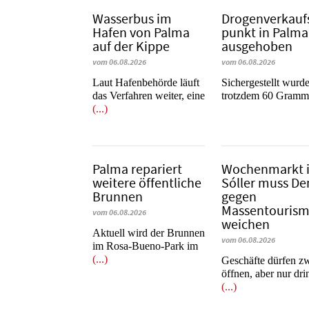
Wasserbus im
Dro­gen­ver­kauf
Hafen von Palma
punkt in Palma
auf der Kippe
ausgehoben
vom 06.08.2026
vom 06.08.2026
Laut Hafenbehörde läuft
​​​​​​​Sichergestellt wurd
das Verfahren weiter, eine
trotzdem 60 Gram
(...)
Palma repariert
Wochenmarkt 
weitere öffentliche
Sóller muss D
Brunnen
gegen
Massentouris
vom 06.08.2026
weichen
Aktuell wird der Brunnen
vom 06.08.2026
im Rosa-Bueno-Park im
(...)
Geschäfte dürfen z
öffnen, aber nur dr
(...)