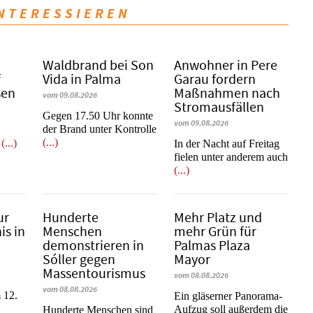
INTERESSIEREN
Waldbrand bei Son
Anwohner in Pere
f
Vida in Palma
Garau fordern
sen
Maßnahmen nach
vom 09.08.2026
Stromausfällen
Gegen 17.50 Uhr konnte
vom 09.08.2026
der Brand unter Kontrolle
(...)
r
(...)
In der Nacht auf Freitag
fielen unter anderem auch
(...)
ur
Hunderte
Mehr Platz und
is in
Menschen
mehr Grün für
demonstrieren in
Palmas Plaza
Sóller gegen
Mayor
Massentourismus
vom 08.08.2026
vom 08.08.2026
 12.
Ein gläserner Panorama-
Aufzug soll außerdem die
Hunderte Menschen sind