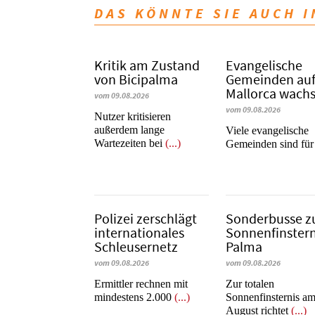
DAS KÖNNTE SIE AUCH 
Kritik am Zustand
Evangelische
von Bicipalma
Gemeinden au
Mallorca wach
vom 09.08.2026
vom 09.08.2026
Nutzer kritisieren
außerdem lange
Viele evangelische
Wartezeiten bei
(...)
Gemeinden sind fü
Polizei zerschlägt
Sonderbusse z
internationales
Sonnenfinstern
Schleusernetz
Palma
vom 09.08.2026
vom 09.08.2026
Ermittler rechnen mit
Zur totalen
mindestens 2.000
(...)
Sonnenfinsternis am
August richtet
(...)