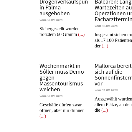
Drogenverkaufspunkt
Balearen: Läng
in Palma
Wartezeiten au
ausgehoben
Operationen u
Facharzttermi
vom 06.08.2026
vom 06.08.2026
​​​​​​​Sichergestellt wurden
trotzdem 60 Gramm
(...)
Insgesamt stehen m
als 17.100 Patienten
der
(...)
Wochenmarkt in
Mallorca bereit
Sóller muss Demo
sich auf die
gegen
Sonnenfinstern
Massentourismus
vor
weichen
vom 05.08.2026
vom 06.08.2026
Ausgewählt wurden
allem Plätze, an de
Geschäfte dürfen zwar
die
(...)
öffnen, aber nur drinnen
(...)