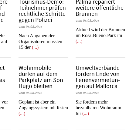
ere
Tourismus-Demo:
Palma repariert
f
Teilnehmer prüfen
weitere öffentliche
nd
rechtliche Schritte
Brunnen
ne
gegen Polizei
vom 06.08.2026
vom 06.08.2026
Aktuell wird der Brunnen
im Rosa-Bueno-Park im
ehr
Nach Angaben der
(...)
 auf
Organisatoren mussten
15 der
(...)
et
Wohnmobile
Umweltverbände
dürfen auf dem
fordern Ende von
is
Parkplatz am Son
Fe­ri­en­ver­mie­tun­
Hugo bleiben
gen auf Mallorca
vom 05.08.2026
vom 05.08.2026
 vor
Geplant ist aber ein
Sie fordern mehr
nen
Zugangssystem mit festen
bezahlbaren Wohnraum
(...)
für
(...)