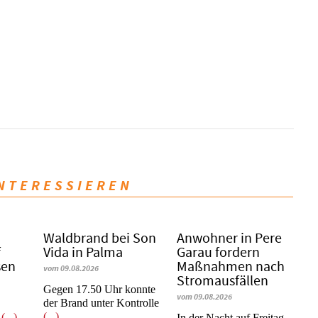
INTERESSIEREN
Waldbrand bei Son
Anwohner in Pere
f
Vida in Palma
Garau fordern
sen
Maßnahmen nach
vom 09.08.2026
Stromausfällen
Gegen 17.50 Uhr konnte
vom 09.08.2026
der Brand unter Kontrolle
(...)
r
(...)
In der Nacht auf Freitag