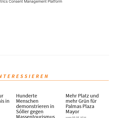
trics Consent Management Platform
INTERESSIEREN
ur
Hunderte
Mehr Platz und
is in
Menschen
mehr Grün für
demonstrieren in
Palmas Plaza
Sóller gegen
Mayor
Massentourismus
vom 08.08.2026