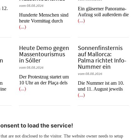
vom 08.08.2026
 12.
Ein gläserner Panorama-
Aufzug soll außerdem die
Hunderte Menschen sind
(...)
heute Vormittag durch
(...)
Heute Demo gegen
Sonnenfinsternis
Massentourismus
auf Mallorca:
in
in Sóller
Palma richtet Info-
Nummer ein
vom 08.08.2026
vom 08.08.2026
Der Protestzug startet um
10 Uhr an der Plaça dels
im
Die Nummer ist am 10.
(...)
eine
und 11. August jeweils
(...)
nsent to load the service!
 that are not disclosed to the visitor. The website owner needs to setup