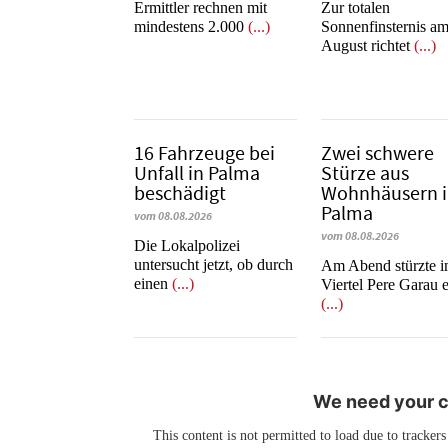
Ermittler rechnen mit
Zur totalen
mindestens 2.000
(...)
Sonnenfinsternis am
August richtet
(...)
16 Fahrzeuge bei
Zwei schwere
Unfall in Palma
Stürze aus
beschädigt
Wohnhäusern 
Palma
vom 08.08.2026
vom 08.08.2026
Die Lokalpolizei
untersucht jetzt, ob durch
Am Abend stürzte 
einen
(...)
Viertel Pere Garau 
(...)
We need your co
This content is not permitted to load due to trackers