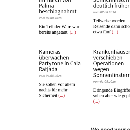
Palma
deutlich früher
beschlagnahmt
vom 07.08.2026
vom 07.08.2026
Teilweise werden
Reisende dann sch
​​​​​​​Ein Teil der Ware war
etwa fünf
(...)
bereits angetaut.
(...)
Kameras
Krankenhäuse
überwachen
verschieben
Partyzone in Cala
Operationen
Ratjada
wegen
Sonnenfinstern
vom 07.08.2026
vom 07.08.2026
Sie sollen vor allem
nachts für mehr
Dringende Eingriff
Sicherheit
(...)
sollen aber wie gepl
(...)
We need your co