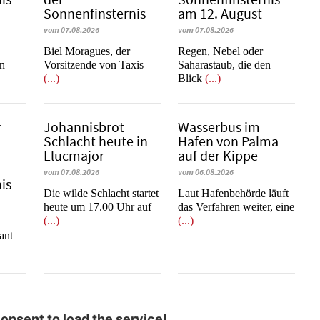
Sonnenfinsternis
am 12. August
vom 07.08.2026
vom 07.08.2026
​​​​​​​Biel Moragues, der
Regen, Nebel oder
on
Vorsitzende von Taxis
Saharastaub, die den
(...)
Blick
(...)
r
Johannisbrot-
Wasserbus im
Schlacht heute in
Hafen von Palma
Llucmajor
auf der Kippe
vom 07.08.2026
vom 06.08.2026
is
Die wilde Schlacht startet
Laut Hafenbehörde läuft
heute um 17.00 Uhr auf
das Verfahren weiter, eine
(...)
(...)
e
ant
nsent to load the service!